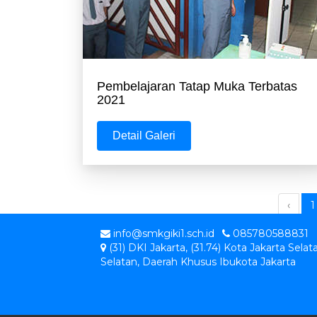
Pembelajaran Tatap Muka Terbatas
2021
Detail Galeri
‹
1
info@smkgiki1.sch.id
085780588831
(31) DKI Jakarta, (31.74) Kota Jakarta Selat
Selatan, Daerah Khusus Ibukota Jakarta