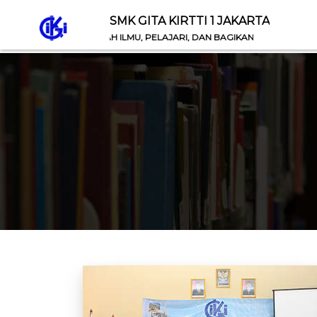
SMK GITA KIRTTI 1 JAKARTA
TIAP ANAK CARILAH ILMU, PELAJARI, DAN BAGIKAN