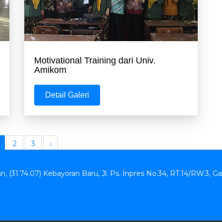
Motivational Training dari Univ.
Amikom
Detail Galeri
2
3
›
an, (31.74.07) Kebayoran Baru, Jl. Ps. Inpres No.34, RT.14/RW.3, G