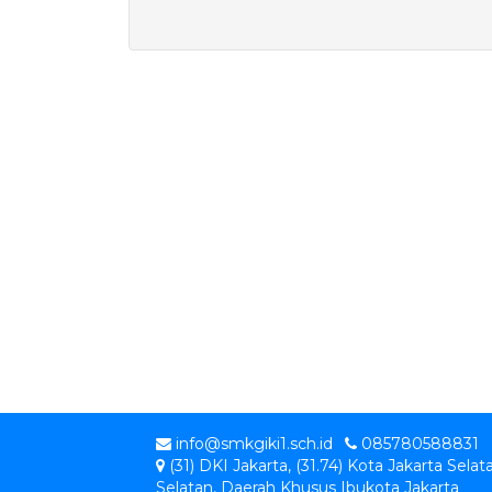
info@smkgiki1.sch.id
085780588831
(31) DKI Jakarta, (31.74) Kota Jakarta Selat
Selatan, Daerah Khusus Ibukota Jakarta