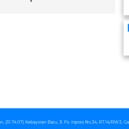
an, (31.74.07) Kebayoran Baru, Jl. Ps. Inpres No.34, RT.14/RW.3, G